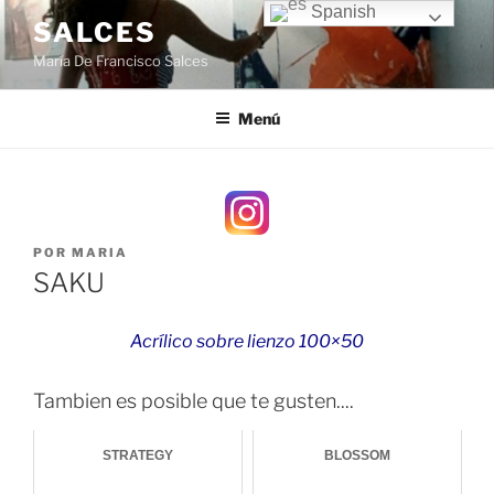
Saltar
Spanish
SALCES
al
María De Francisco Salces
contenido
Menú
PUBLICADO
POR
MARIA
EL
SAKU
Acrílico sobre lienzo 100×50
Tambien es posible que te gusten....
STRATEGY
BLOSSOM