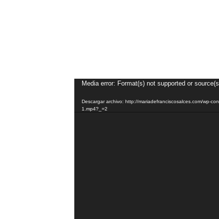
Reproductor
Media error: Format(s) not supported or source(s
de
Descargar archivo: http://mariadefranciscosalces.com/wp-
vídeo
1.mp4?_=2