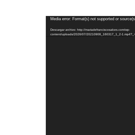
Reproductor
Media error: Format(s) not supported or source(s
de
Descargar archivo: http://mariadefranciscosalces.com/wp-
vídeo
content/uploads/2026/07/20210908_160317_1_2-1.mp4?_