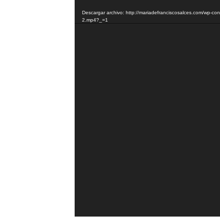
de
Descargar archivo: http://mariadefranciscosalces.com/wp-
vídeo
2.mp4?_=1