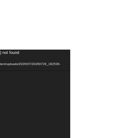
) not found
content/uploads/2026/07/20260726_182536-