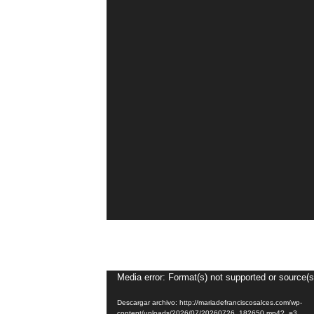
Reproductor
Media error: Format(s) not supported or source(s
de
Descargar archivo: http://mariadefranciscosalces.com/wp-
vídeo
content/uploads/2026/07/20260726_182650.mp4?_=3