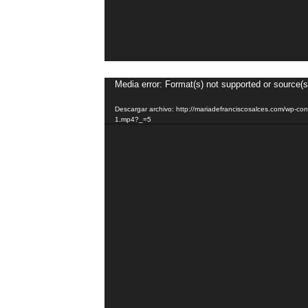
Reproductor
Media error: Format(s) not supported or source(s
de
Descargar archivo: http://mariadefranciscosalces.com/wp-
vídeo
1.mp4?_=5