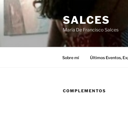
Saltar
al
SALCES
contenido
María De Francisco Salces
Sobre mí
Últimos Eventos, Ex
COMPLEMENTOS