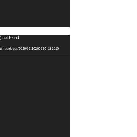
) not found
content/uploads/2026/07/20260726_182010-