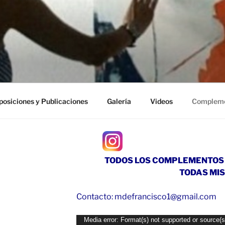
posiciones y Publicaciones
Galería
Videos
Complem
TODOS LOS COMPLEMENTOS 
TODAS MI
Contacto: mdefrancisco1@gmail.com
Reproductor
Media error: Format(s) not supported or source(s