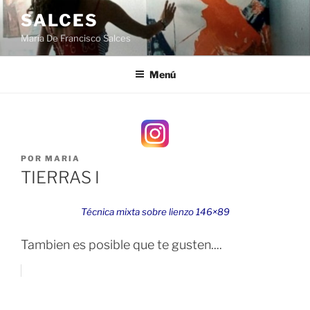
Saltar
SALCES
al
María De Francisco Salces
contenido
Menú
PUBLICADO
POR
MARIA
EL
TIERRAS I
Técnica mixta sobre lienzo 146×89
Tambien es posible que te gusten....