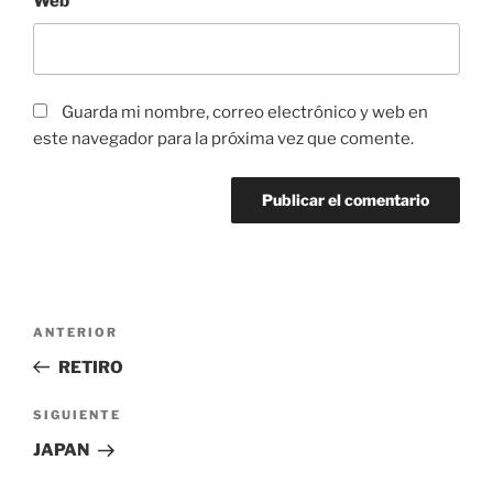
Web
Guarda mi nombre, correo electrónico y web en
este navegador para la próxima vez que comente.
Navegación
Entrada
ANTERIOR
de
anterior:
RETIRO
entradas
Siguiente
SIGUIENTE
entrada
JAPAN