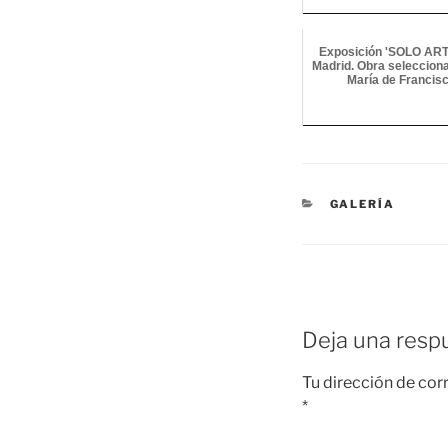
Exposición 'SOLO ART
Madrid. Obra selecciona
María de Francis
CATEGORÍAS
GALERÍA
Deja una resp
Tu dirección de cor
*