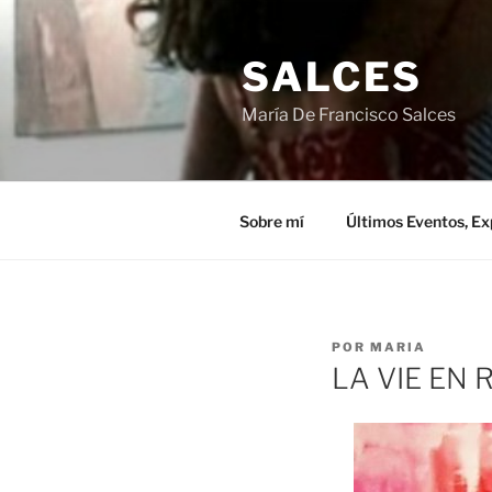
Saltar
al
SALCES
contenido
María De Francisco Salces
Sobre mí
Últimos Eventos, Ex
PUBLICADO
POR
MARIA
EL
LA VIE EN 