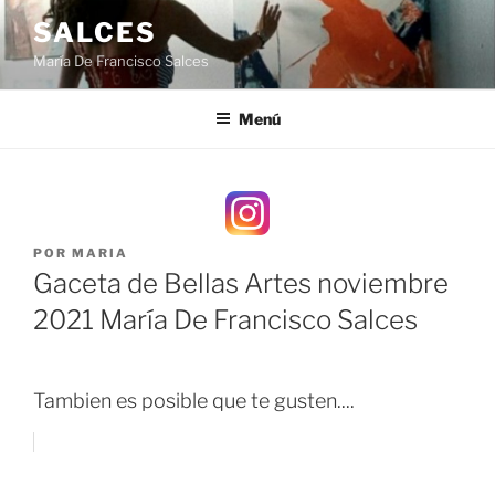
Saltar
SALCES
al
María De Francisco Salces
contenido
Menú
PUBLICADO
POR
MARIA
EL
Gaceta de Bellas Artes noviembre
2021 María De Francisco Salces
Tambien es posible que te gusten....