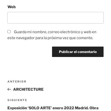
Web
Guarda mi nombre, correo electrónico y web en
este navegador para la próxima vez que comente.
Navegación
Entrada
ANTERIOR
de
anterior:
ARCHITECTURE
entradas
Siguiente
SIGUIENTE
entrada
Exposición ‘SOLO ARTE’ enero 2022 Madrid. Obra