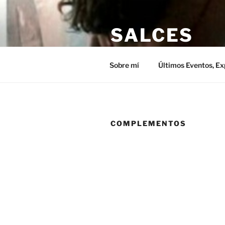
Saltar
al
SALCES
contenido
María De Francisco Salces
Sobre mí
Últimos Eventos, Ex
COMPLEMENTOS