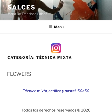
Saltar
SALCES
al
María De Francisco Salces
contenido
Menú
CATEGORÍA:
TÉCNICA MIXTA
PUBLICADO
FLOWERS
EL
Técnica mixta, acrílico y pastel 50×50
Todos los derechos reservados © 2026