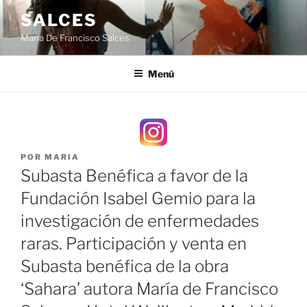
Saltar
SALCES
al
María De Francisco Salces
contenido
Menú
PUBLICADO
POR
MARIA
EL
Subasta Benéfica a favor de la
Fundación Isabel Gemio para la
investigación de enfermedades
raras. Participación y venta en
Subasta benéfica de la obra
‘Sahara’ autora María de Francisco