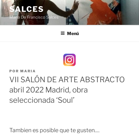
Saltar
SALCES
al
María De Francisco Salces
contenido
Menú
PUBLICADO
POR
MARIA
EL
VII SALÓN DE ARTE ABSTRACTO
abril 2022 Madrid, obra
seleccionada ‘Soul’
Tambien es posible que te gusten....