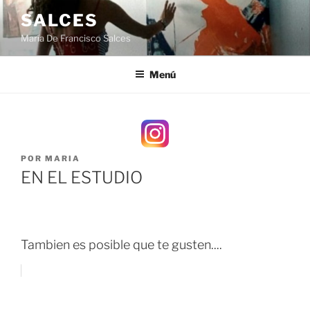
Saltar
SALCES
al
María De Francisco Salces
contenido
Menú
PUBLICADO
POR
MARIA
EL
EN EL ESTUDIO
Tambien es posible que te gusten....