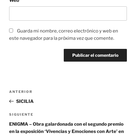
Web
Guarda mi nombre, correo electrónico y web en
este navegador para la próxima vez que comente.
Navegación
Entrada
ANTERIOR
de
anterior:
SICILIA
entradas
Siguiente
SIGUIENTE
entrada
ENIGMA – Obra galardonada con el segundo premio
en la exposición ‘Vivencias y Emociones con Arte’ en