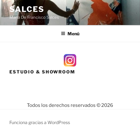
Saltar
SALCES
al
María De Francisco Salces
contenido
Menú
ESTUDIO & SHOWROOM
Todos los derechos reservados © 2026
Funciona gracias a WordPress